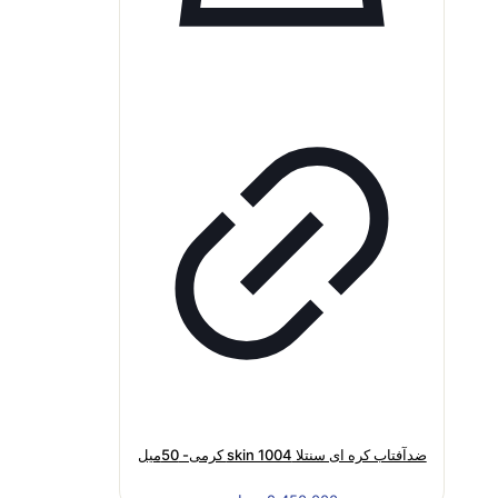
ضدآفتاب کره ای سنتلا skin 1004 کرمی- 50میل