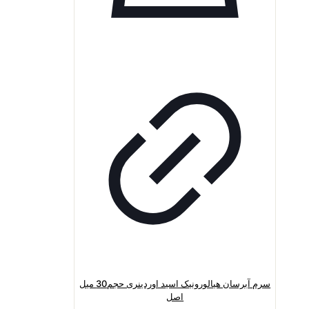
سرم آبرسان هیالورونیک اسید اوردینری حجم30 میل
اصل