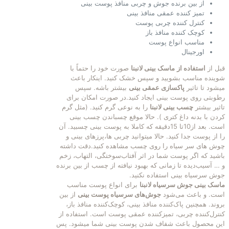
از بین برنده جوش و چربی منافذ پوست بینی
تمیز کننده عمقی منافذ بینی
کنترل کننده چربی پوست
کوچک کننده منافذ باز
مناسب انواع پوست
اورجینال
قبل از
استفاده از
ماسک بینی لانبنا
صورت خود را حتماً با
شوینده مناسب بشویید و سپس خشک کنید. اینکار باعث
میشود تا تاثیر
پاکسازی عمقی بینی
بیشتر باشه. سپس
رطوبتی روی پوست بینی ایجاد کنید.در صورت امکان برای
تاثیر بیشتر
چسب بینی لانبنا
را به نوعی گرم کنید. (مثل گرم
کردن با بدنه داغ کتری ). حالا موقع چسباندن چسب بینی
است. بعد از10تا 15دقیقه که کاملا به پوست بینی چسبید. آن
را از پوست جدا کنید. حالا میتوانید چربی ها،پرزهای بینی و
چوش های سر سیاه را روی چسب مشاهده کنید.دقت داشته
باشید که اگر پوست شما در اثر آفتاب‌سوختگی، التهاب، زخم
و … آسیب‌دیده تا زمانی که بهبود نیافته از چسب از بین برنده
جوش سرسیاه بینی استفاده نکنید.
ماسک بینی جوش سرسیاه لانبنا
برای انواع پوست‌ مناسب
است. و باعث می‌شود
جوش‌های سرسیاه پوست بینی
از بین
بروند. همچنین پاک‌کننده منافذ بینی، کوچک‌کننده منافذ باز،
کنترل‌کننده چربی، تمیزکننده عمقی پوست است. استفاده از
این محصول باعث شفاف شدن پوست بینی شما میشود. پس