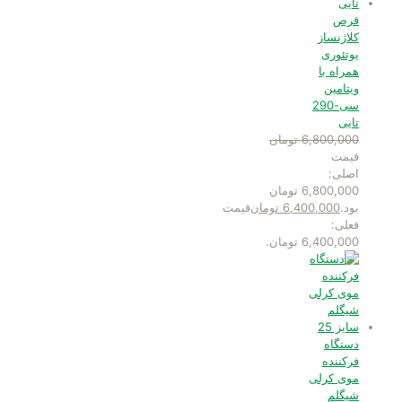
قرص
کلاژنساز
یوتئوری
همراه با
ویتامین
سی-290
تایی
6,800,000
تومان
قیمت
اصلی:
6,800,000 تومان
بود.
6,400,000
تومان
قیمت
فعلی:
6,400,000 تومان.
دستگاه
فرکننده
موی کرلی
شیگلم