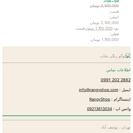
فول سایز
2,100,000
تومان
قیمت
اصلی:
2,100,000 تومان
بود.
1,700,000
تومان
قیمت
فعلی:
1,700,000 تومان.
اطلاعات تماس
2862 202 0991
ایمیل :
info@rangyshop.com
اینستاگرام :
RangyShop
واتس اپ :
09213613034
تهران ، یوسف آباد