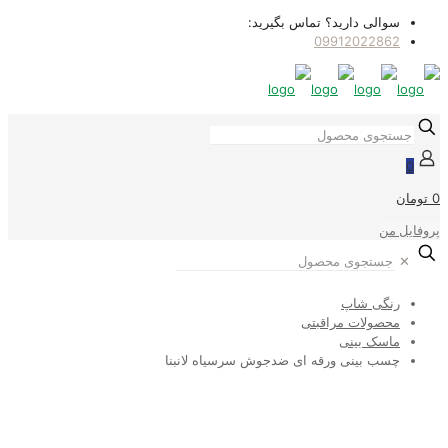
سوالی دارید؟ تماس بگیرید:
09912022862
0
0 تومان
پروفایل من
✕
رنگی شاپ
محصولات مراقبتی
ماسک بینی
چسب بینی ورقه ای ضدجوش سرسیاه لانبنا