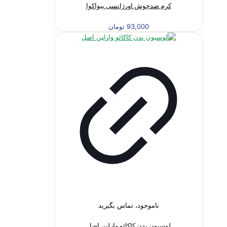
کرم ضدجوش اورژانسی بیواکوا
93,000
تومان
ناموجود، تماس بگیرید
لوسیون بدن کاکائو وازلین اصل