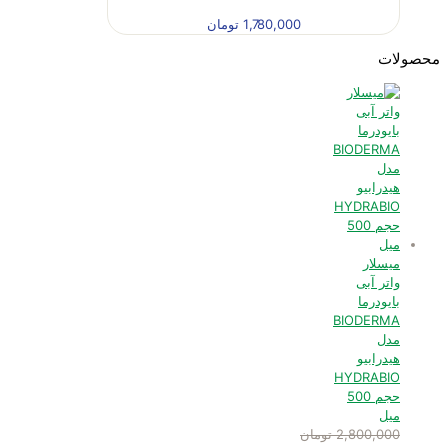
1,780,000
تومان
محصولات
میسلار
واتر آبی
بایودرما
BIODERMA
مدل
هیدرابیو
HYDRABIO
حجم 500
میل
2,800,000
تومان