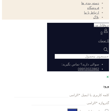
دسته بندی ها
فروشگاه
ارتباط با ما
بلاگ
پروفایل من
0
0 تومان
سوالی دارید؟ تماس بگیرید:
09912022862
✕
ورود
کلمه کاربری یا ایمیل
*
الزامی
گذرواژه
*
الزامی