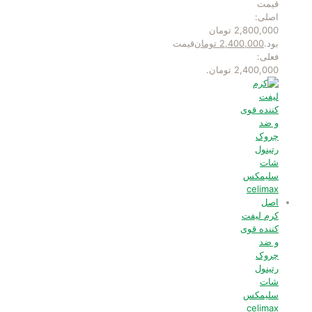
قیمت
اصلی:
2,800,000 تومان
بود.
2,400,000
تومان
قیمت
فعلی:
2,400,000 تومان.
کرم لیفت
کننده قوی
و ضد
چروک
رتینول
شات
سلیمکس
celimax