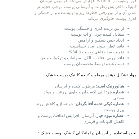
فورا رطوبت را تا 119% افزایش می‌دهد. لوسیون آبرسان
کلینیک با افزایش رطوبت و آبرسانی پوست موجب حجیم تر
شدن آن و از بین رفتن خطوط ریز و اولیه شده و از خشکی و
کدری پوست جلوگیری می‌کند
از بین برنده کدری و خستگی پوست
متعادل کننده چربی و آب پوست
ایجاد حس تسکین و آرامش
فاقد عطر، بدون ایجاد حساسیت
تقویت سد دفاعی پوست تا 34%
فاقد چربی، فتالات، الکل، سولفات و ترکیبات مضر
تست شده توسط متخصصان پوست
مواد تشکیل دهنده مرطوب کننده کلینیک پوست خشک :
هیالورونیک اسید:
مرطوب کننده و آبرسان
عصاره جو:
آنتی اکسیدان و حاوی پروتئین و مواد
معدنی
عصاره کیکی تخمه آفتابگردان:
جوانساز و کاهش روند
پیری پوست
عصاره میوه خیار:
آبرسان، افزایش لطافت پوست و
کاهش التهابات و قرمزی
نحوه استفاده از آبرسان دراماتیکالی کلینیک پوست خشک :