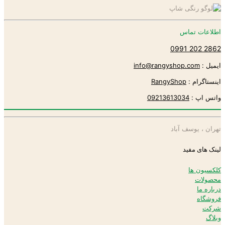
اطلاعات تماس
2862 202 0991
ایمیل :
info@rangyshop.com
اینستاگرام :
RangyShop
واتس اپ :
09213613034
تهران ، یوسف آباد
لینک های مفید
کلکسیون ها
محصولات
درباره ما
فروشگاه
شرکت
وبلاگ