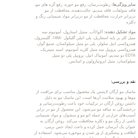
سایر ویژگی‌ها:
رطوبت‌رسان، رفع مو خوره، رفع گره های مو،
فاقد سولفات، فاقد سدیم، حالت‌دهنده، محافظت از مو
دربرابر حرارت، محافظت از مو دربرابر مواد شیمیایی رنگ و
دکلره
مواد تشکیل دهنده:
آکوا/آب، ستیل استارول، آمونیوم سه
متیل کلر بر پایه استئاریل، پلی اتیلن گلیکول -14M، گلیسرول،
هیدروکسی اتیل سلولز، پلی دو متیل سیلوکسان، صمغ گوار،
هیدروکسی پروپیل سه متیل کلرید آمونیوم، اسید سیتریک،
EDTA دو سدیم، آمونیاک اتیل، پروپیل پلی دو متیل
سیلوکسان، متیل ایزوتیازولون و اسانس.
نقد و بررسی:
ماسک مو آرگان لایتنس یک محصول مناسب برای مراقبت از
موها و بهبود سلامت آن‌ها است. این ماسک مو به دلیل
داشتن روغن آرگان در ترکیبات خود باعث رطوبت‌رسانی و
درخشندگی به ساقه مو می‌شود. این محصول از مو در برابر
آسیب‌های حرارتی از جمله اتو مو و سشوار، و مواد شیمیایی
ناشی از رنگ مو و دکلره محافظت می‌کند. روغن آرگان به
عنوان یک آبرسان عمل کرده و باعث ایجاد حس نرمی،
لطافت و پیشگیری از وز شدن و موخوره می‌شود. استفاده از