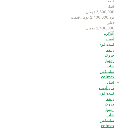
قیمت
اصلی:
2,800,000 تومان
بود.
2,400,000
تومان
قیمت
فعلی:
2,400,000 تومان.
کرم لیفت
کننده قوی
و ضد
چروک
رتینول
شات
سلیمکس
celimax