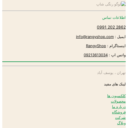
اطلاعات تماس
2862 202 0991
ایمیل :
info@rangyshop.com
اینستاگرام :
RangyShop
واتس اپ :
09213613034
تهران ، یوسف آباد
لینک های مفید
کلکسیون ها
محصولات
درباره ما
فروشگاه
شرکت
وبلاگ