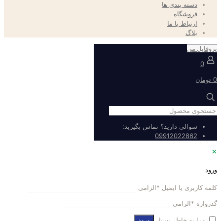
دسته بندی ها
فروشگاه
ارتباط با ما
بلاگ
پروفایل من
0
0 تومان
سوالی دارید؟ تماس بگیرید:
09912022862
✕
ورود
کلمه کاربری یا ایمیل
*
الزامی
گذرواژه
*
الزامی
مرا به خاطر بسپار
ورود