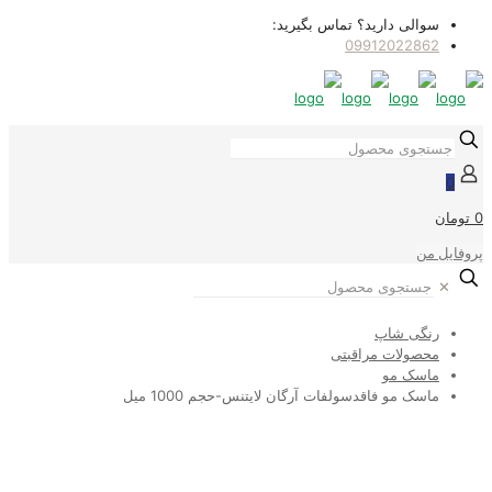
سوالی دارید؟ تماس بگیرید:
09912022862
0
0 تومان
پروفایل من
✕
رنگی شاپ
محصولات مراقبتی
ماسک مو
ماسک مو فاقدسولفات آرگان لایتنس-حجم 1000 میل