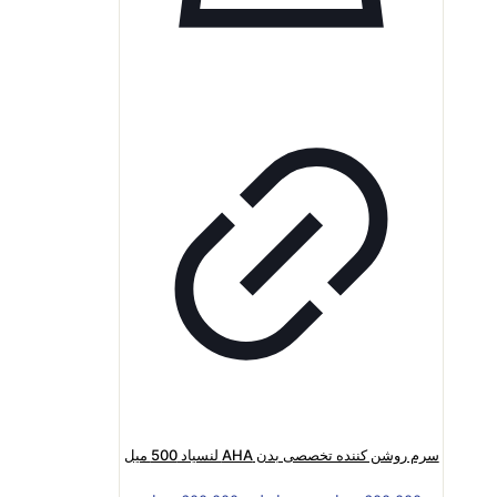
سرم روشن کننده تخصصی بدن AHA لنسیاد 500 میل