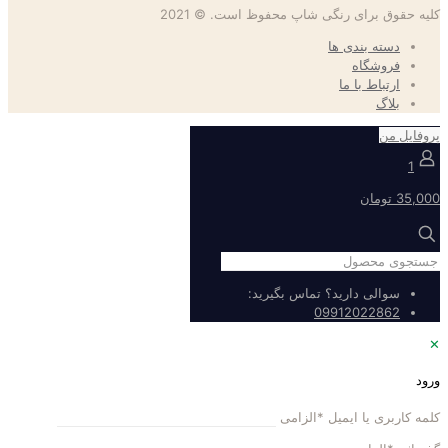
کلیه حقوق برای رنگی شاپ محفوظ است. © 2021
دسته بندی ها
فروشگاه
ارتباط با ما
بلاگ
پروفایل من
1
35,000 تومان
سوالی دارید؟ تماس بگیرید:
09912022862
✕
ورود
کلمه کاربری یا ایمیل
*
الزامی