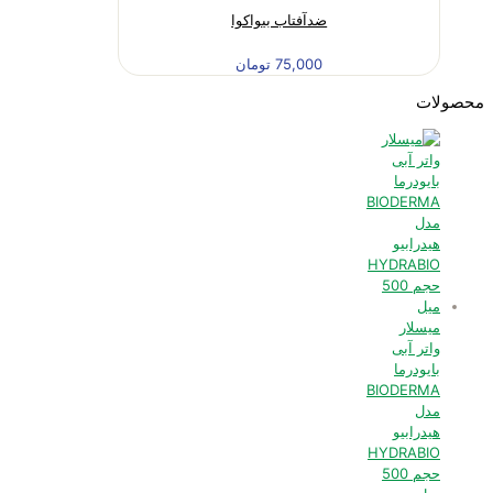
ضدآفتاب بیواکوا
75,000
تومان
محصولات
میسلار
واتر آبی
بایودرما
BIODERMA
مدل
هیدرابیو
HYDRABIO
حجم 500