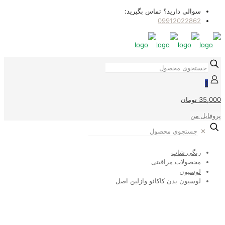
سوالی دارید؟ تماس بگیرید:
09912022862
1
35,000 تومان
پروفایل من
✕
رنگی شاپ
محصولات مراقبتی
لوسیون
لوسیون بدن کاکائو وازلین اصل