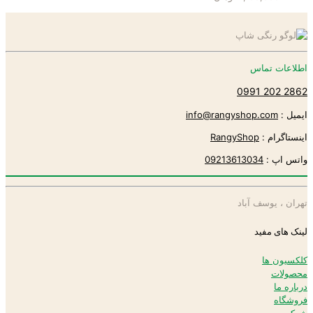
اطلاعات تماس
2862 202 0991
ایمیل :
info@rangyshop.com
اینستاگرام :
RangyShop
واتس اپ :
09213613034
تهران ، یوسف آباد
لینک های مفید
کلکسیون ها
محصولات
درباره ما
فروشگاه
شرکت