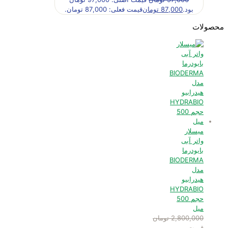
بود.
87,000
تومان
قیمت فعلی: 87,000 تومان.
محصولات
میسلار
واتر آبی
بایودرما
BIODERMA
مدل
هیدرابیو
HYDRABIO
حجم 500
میل
2,800,000
تومان
قیمت