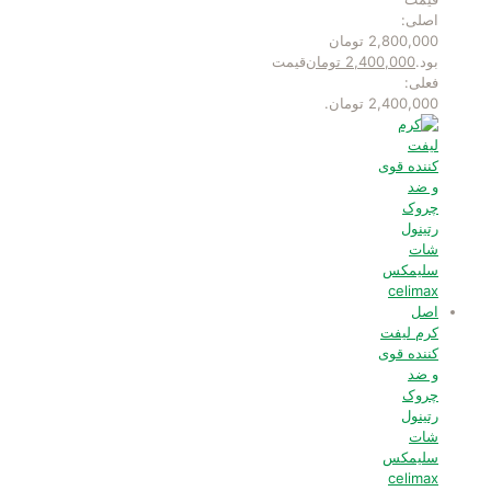
اصلی:
2,800,000 تومان
بود.
2,400,000
تومان
قیمت
فعلی:
2,400,000 تومان.
کرم لیفت
کننده قوی
و ضد
چروک
رتینول
شات
سلیمکس
celimax