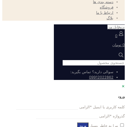
دسته بندی ها
فروشگاه
ارتباط با ما
بلاگ
پروفایل من
0
0 تومان
سوالی دارید؟ تماس بگیرید:
09912022862
✕
ورود
کلمه کاربری یا ایمیل
*
الزامی
گذرواژه
*
الزامی
مرا به خاطر بسپار
ورود