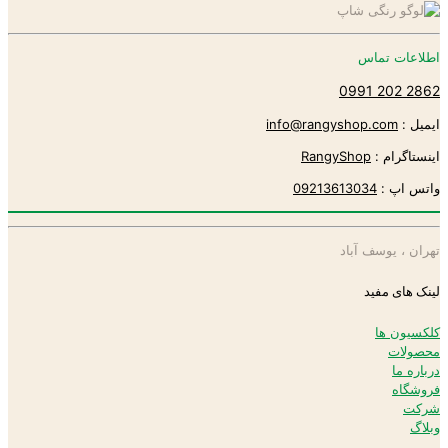
اطلاعات تماس
2862 202 0991
ایمیل :
info@rangyshop.com
اینستاگرام :
RangyShop
واتس اپ :
09213613034
تهران ، یوسف آباد
لینک های مفید
کلکسیون ها
محصولات
درباره ما
فروشگاه
شرکت
وبلاگ