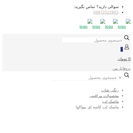
سوالی دارید؟ تماس بگیرید:
09912022862
0
0 تومان
پروفایل من
✕
رنگی شاپ
محصولات مراقبتی
ماسک لب
ماسک لب کاسه ای بیواکوا