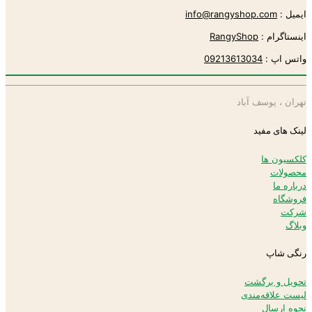
ایمیل :
info@rangyshop.com
اینستاگرام :
RangyShop
واتس اپ :
09213613034
تهران ، یوسف آباد
لینک های مفید
کلکسیون ها
محصولات
درباره ما
فروشگاه
شرکت
وبلاگ
رنگی شاپ
تحویل و برگشت
لیست علاقه‌مندی
نحوه ارسال