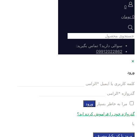
0
0 تومان
سوالی دارید؟ تماس بگیرید:
09912022862
✕
ورود
کلمه کاربری یا ایمیل
*
الزامی
گذرواژه
*
الزامی
مرا به خاطر بسپار
ورود
گذرواژه خود را فراموش کرده اید؟
یا
ورود با کد یکبارمصرف