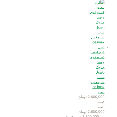
کرم لیفت
کننده قوی
و ضد
چروک
رتینول
شات
سلیمکس
celimax
اصل
2,600,000
تومان
قیمت
اصلی:
2,600,000 تومان
بود.
2,300,000
تومان
قیمت