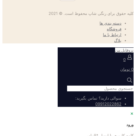
کلیه حقوق برای رنگی شاپ محفوظ است. © 2021
دسته بندی ها
فروشگاه
ارتباط با ما
بلاگ
پروفایل من
0
0 تومان
سوالی دارید؟ تماس بگیرید:
09912022862
✕
ورود
کلمه کاربری یا ایمیل
*
الزامی