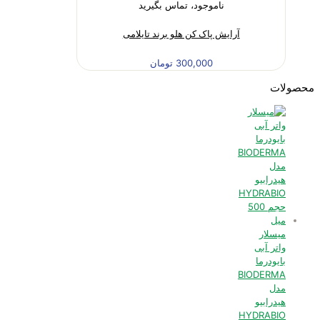
ناموجود، تماس بگیرید
آرایش پاک کن هلو برند تایلامی
300,000
تومان
محصولات
میسلار
واتر آبی
بایودرما
BIODERMA
مدل
هیدرابیو
HYDRABIO