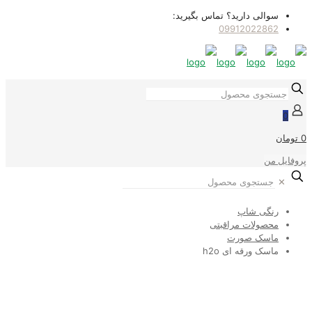
سوالی دارید؟ تماس بگیرید:
09912022862
0
0 تومان
پروفایل من
✕
رنگی شاپ
محصولات مراقبتی
ماسک صورت
ماسک ورقه ای h2o