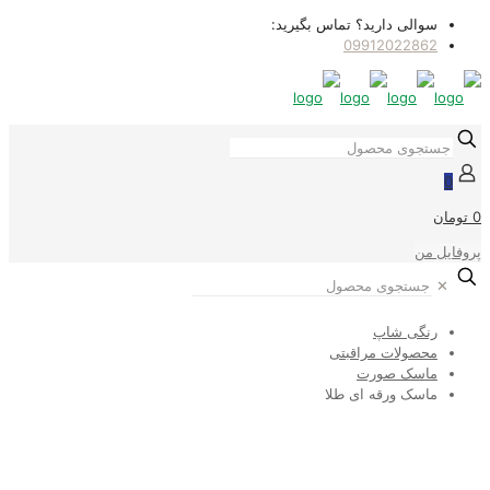
سوالی دارید؟ تماس بگیرید:
09912022862
0
0 تومان
پروفایل من
✕
رنگی شاپ
محصولات مراقبتی
ماسک صورت
ماسک ورقه ای طلا