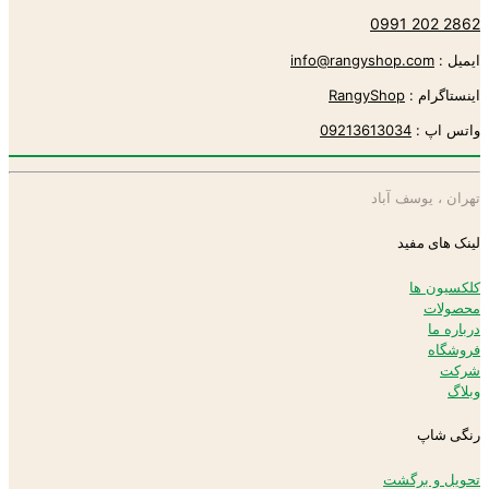
2862 202 0991
ایمیل :
info@rangyshop.com
اینستاگرام :
RangyShop
واتس اپ :
09213613034
تهران ، یوسف آباد
لینک های مفید
کلکسیون ها
محصولات
درباره ما
فروشگاه
شرکت
وبلاگ
رنگی شاپ
تحویل و برگشت