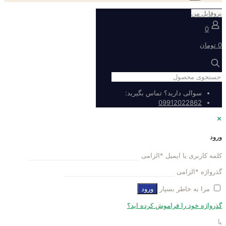
پروفایل من
0
0 تومان
سوالی دارید؟ تماس بگیرید:
09912022862
✕
ورود
کلمه کاربری یا ایمیل
*
الزامی
گذرواژه
*
الزامی
مرا به خاطر بسپار
ورود
گذرواژه خود را فراموش کرده اید؟
یا