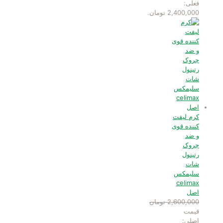
فعلی:
2,400,000 تومان.
کرم لیفت
کننده قوی
و ضد
چروک
رتینول
شات
سلیمکس
celimax
اصل
2,600,000
تومان
قیمت
اصلی: