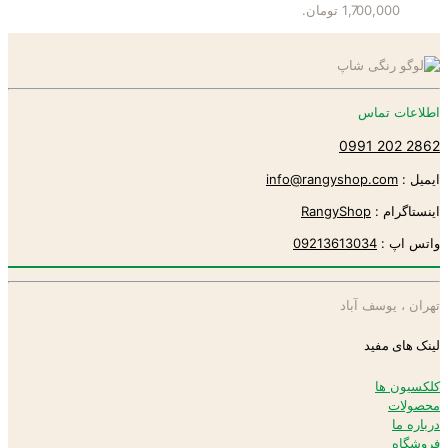
1,700,000 تومان.
اطلاعات تماس
2862 202 0991
ایمیل :
info@rangyshop.com
اینستاگرام :
RangyShop
واتس اپ :
09213613034
تهران ، یوسف آباد
لینک های مفید
کلکسیون ها
محصولات
درباره ما
فروشگاه