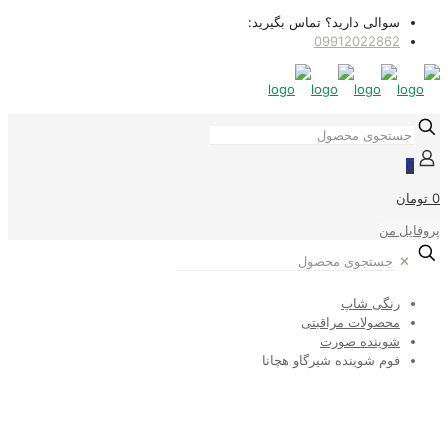
سوالی دارید؟ تماس بگیرید:
09912022862
0
0 تومان
پروفایل من
✕
رنگی شاپ
محصولات مراقبتی
شوینده صورت
فوم شوینده شیرگاو هچانا