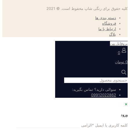
کلیه حقوق برای رنگی شاپ محفوظ است. © 2021
دسته بندی ها
فروشگاه
ارتباط با ما
بلاگ
پروفایل من
0
0 تومان
سوالی دارید؟ تماس بگیرید:
09912022862
✕
ورود
کلمه کاربری یا ایمیل
*
الزامی