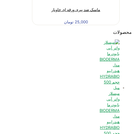
ماسک ضد پیری ورقه ای خاویار
25,000
تومان
محصولات
میسلار
واتر آبی
بایودرما
BIODERMA
مدل
هیدرابیو
HYDRABIO
حجم 500