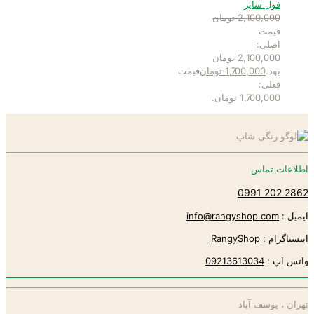
فول سایز
2,100,000
تومان
قیمت
اصلی:
2,100,000 تومان
بود.
1,700,000
تومان
قیمت
فعلی:
1,700,000 تومان.
اطلاعات تماس
2862 202 0991
ایمیل :
info@rangyshop.com
اینستاگرام :
RangyShop
واتس اپ :
09213613034
تهران ، یوسف آباد