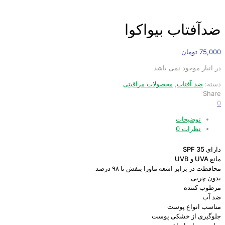
ضدآفتاب بیواکوا
75,000
تومان
در انبار موجود نمی باشد
دسته:
ضد آفتاب
,
محصولات مراقبتی
Share
0
توضیحات
نظرات
0
دارای SPF 35
مانع UVA و UVB
محافظت در برابر اشعه ماورا بنفش تا ۹۸ درصد
بدون چربی
مرطوب کننده
ضد آب
مناسب انواع پوست
جلوگیری از خشکی پوست