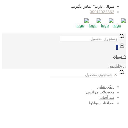
سوالی دارید؟ تماس بگیرید:
09912022862
0
0 تومان
پروفایل من
✕
رنگی شاپ
محصولات مراقبتی
ضد آفتاب
ضدآفتاب بیواکوا