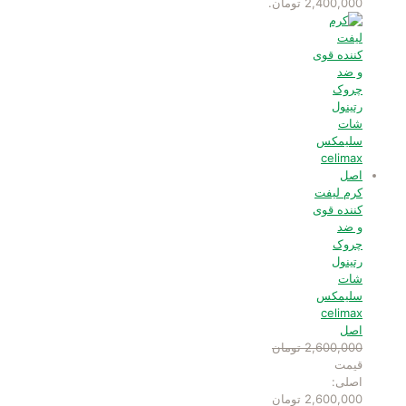
2,400,000 تومان.
کرم لیفت
کننده قوی
و ضد
چروک
رتینول
شات
سلیمکس
celimax
اصل
2,600,000
تومان
قیمت
اصلی:
2,600,000 تومان