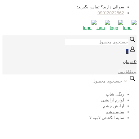
سوالی دارید؟ تماس بگیرید:
09912022862
0
0 تومان
پروفایل من
✕
رنگی شاپ
لوازم آرایشی
آرایش چشم
سایه چشم
سایه انگشتی لامیه لا