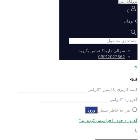
پروفایل من
0
0 تومان
سوالی دارید؟ تماس بگیرید:
09912022862
✕
ورود
کلمه کاربری یا ایمیل
*
الزامی
گذرواژه
*
الزامی
مرا به خاطر بسپار
ورود
گذرواژه خود را فراموش کرده اید؟
یا