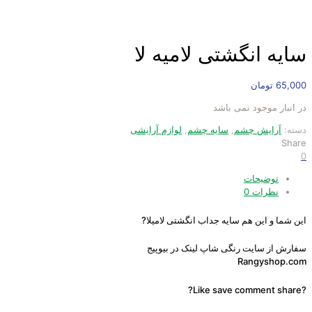
سایه انگشتی لامیه لا
65,000
تومان
در انبار موجود نمی باشد
دسته:
آرایش چشم
,
سایه چشم
,
لوازم آرایشی
Share
0
توضیحات
نظرات
0
این شما و این هم سایه جداب انگشتی لامیلا?
سفارش از سایت رنگی شاپ لینک در بیوپیج
Rangyshop.com
?Like save comment share?