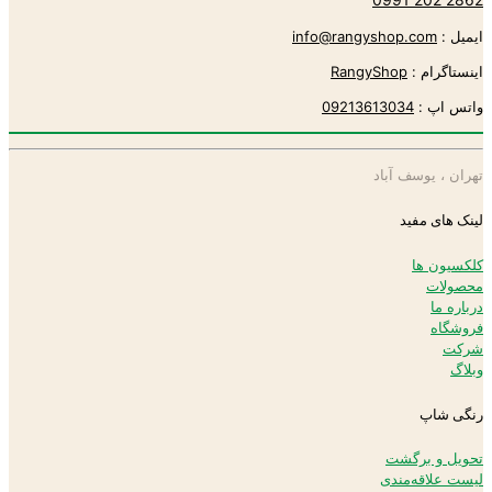
ایمیل :
info@rangyshop.com
اینستاگرام :
RangyShop
واتس اپ :
09213613034
تهران ، یوسف آباد
لینک های مفید
کلکسیون ها
محصولات
درباره ما
فروشگاه
شرکت
وبلاگ
رنگی شاپ
تحویل و برگشت
لیست علاقه‌مندی