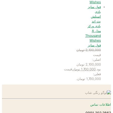
بادی
اسپلش
بث اند
بادی ورکز
مدل A
Thousand
Wishes
فول سایز
2,100,000
تومان
قیمت
اصلی:
2,100,000 تومان
بود.
1,700,000
تومان
قیمت
فعلی:
1,700,000 تومان.
اطلاعات تماس
2862 202 0991