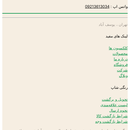
واتس اپ :
09213613034
تهران ، یوسف آباد
لینک های مفید
کلکسیون ها
محصولات
درباره ما
فروشگاه
شرکت
وبلاگ
رنگی شاپ
تحویل و برگشت
لیست علاقه‌مندی
نحوه ارسال
شرایط بازگشت کالا
شرایط بازگشت وجه