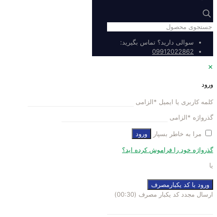
سوالی دارید؟ تماس بگیرید:
09912022862
✕
ورود
کلمه کاربری یا ایمیل
*
الزامی
گذرواژه
*
الزامی
مرا به خاطر بسپار
ورود
گذرواژه خود را فراموش کرده اید؟
یا
ورود با کد یکبارمصرف
ارسال مجدد کد یکبار مصرف
(00:
30
)