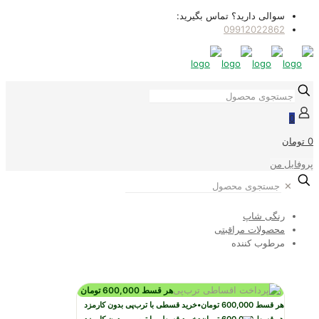
سوالی دارید؟ تماس بگیرید:
09912022862
0
0 تومان
پروفایل من
✕
رنگی شاپ
محصولات مراقبتی
مرطوب کننده
هر قسط
600,000
تومان
هر قسط
600,000
تومان
•
خرید قسطی با ترب‌پی بدون کارمزد