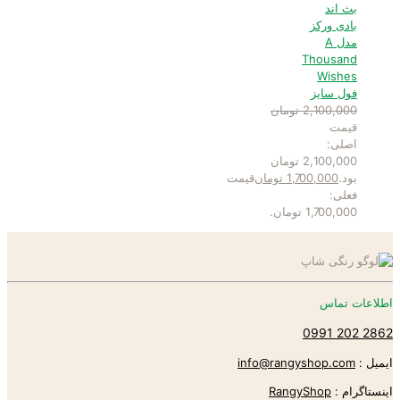
بث اند
بادی ورکز
مدل A
Thousand
Wishes
فول سایز
2,100,000
تومان
قیمت
اصلی:
2,100,000 تومان
بود.
1,700,000
تومان
قیمت
فعلی:
1,700,000 تومان.
اطلاعات تماس
2862 202 0991
ایمیل :
info@rangyshop.com
اینستاگرام :
RangyShop