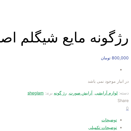
رژگونه مایع شیگلم اصل رنگ 
800,000
تومان
در انبار موجود نمی باشد
دسته:
لوازم آرایشی
,
آرایش صورت
,
رژ گونه
برند:
sheglam
Share
0
توضیحات
توضیحات تکمیلی