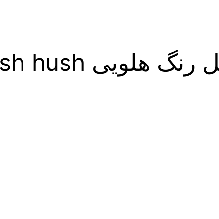
هلویی hush hush