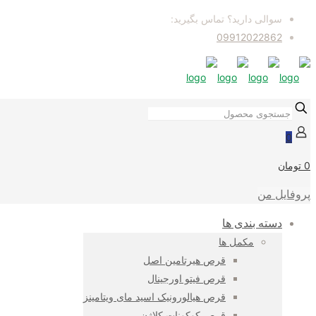
سوالی دارید؟ تماس بگیرید:
09912022862
0
0 تومان
پروفایل من
دسته بندی ها
مکمل ها
قرص هیرتامین اصل
قرص فیتو اورجینال
قرص هیالورونیک اسید مای ویتامینز
قرص کوکونات کلاژن