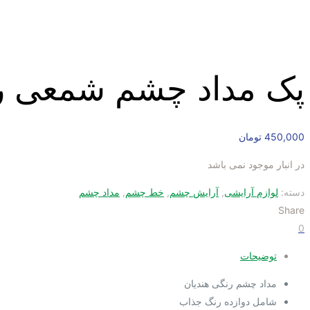
پک مداد چشم شمعی رنگی ه
450,000
تومان
در انبار موجود نمی باشد
دسته:
لوازم آرایشی
,
آرایش چشم
,
خط چشم
,
مداد چشم
Share
0
توضیحات
مداد چشم رنگی هندیان
شامل دوازده رنگ جذاب