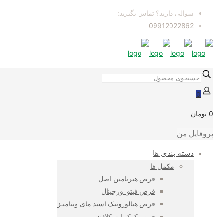
سوالی دارید؟ تماس بگیرید:
09912022862
0
0 تومان
پروفایل من
دسته بندی ها
مکمل ها
قرص هیرتامین اصل
قرص فیتو اورجینال
قرص هیالورونیک اسید مای ویتامینز
قرص کوکونات کلاژن