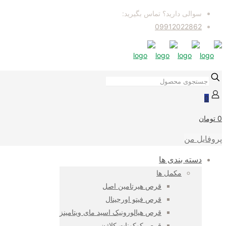
سوالی دارید؟ تماس بگیرید:
09912022862
0
0 تومان
پروفایل من
دسته بندی ها
مکمل ها
قرص هیرتامین اصل
قرص فیتو اورجینال
قرص هیالورونیک اسید مای ویتامینز
قرص کوکونات کلاژن