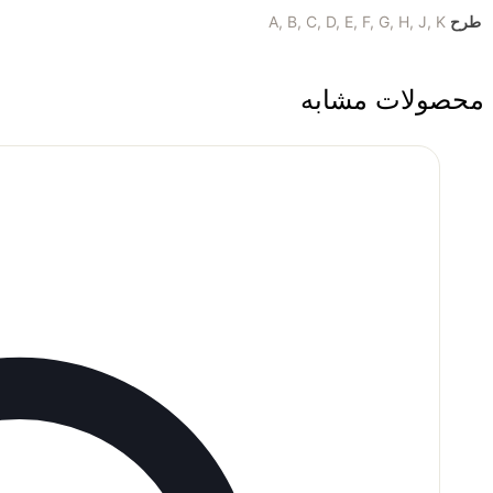
طرح
A, B, C, D, E, F, G, H, J, K
محصولات مشابه