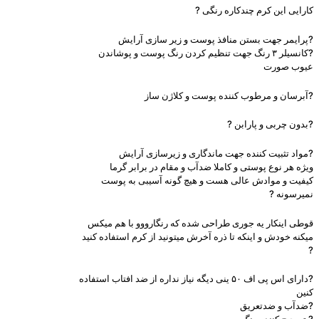
کارایی این کرم چندکاره رنگی ?
?پرایمر جهت بستن منافذ پوست و زیر سازی آرایش
?کانسیلر ۳ رنگ جهت تنظیم کردن رنگ پوست و پوشاندن
عیوب صورت
?آبرسان و مرطوب کننده پوست و کلاژن ساز
?بدون چربی و پارابن ?
?مواد تثبیت کننده جهت ماندگاری و زیرسازی آرایش
ویژه هر نوع پوستی و کاملا ضدآب و مقام در برابر گرما
کیفیت و موادش عالی هست و هیچ گونه آسیبی به پوست
نمیرسونه ?
قوطی اینکار یه جوری طراحی شده که رنگارووو با هم میکس
میکنه خودش و اینکه تا ذره آخرش میتونید از کرم استفاده کنید
?
?دارای اس پی اف ۵۰ ینی دیگه نیاز نداره از ضد افتاب استفاده
کنین
?ضدآب و ضدتعریق