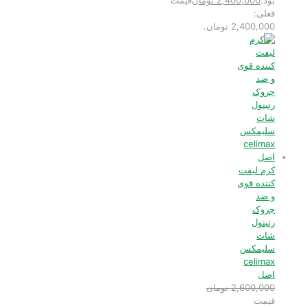
فعلی:
2,400,000 تومان.
کرم لیفت
کننده قوی
و ضد
چروک
رتینول
شات
سلیمکس
celimax
اصل
2,600,000
تومان
قیمت