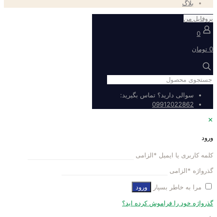
بلاگ
پروفایل من
0
0 تومان
سوالی دارید؟ تماس بگیرید:
09912022862
✕
ورود
کلمه کاربری یا ایمیل
*
الزامی
گذرواژه
*
الزامی
مرا به خاطر بسپار
ورود
گذرواژه خود را فراموش کرده اید؟