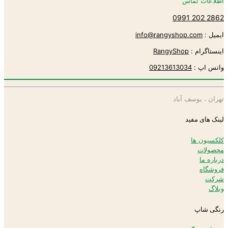
اطلاعات تماس
2862 202 0991
ایمیل :
info@rangyshop.com
اینستاگرام :
RangyShop
واتس اپ :
09213613034
تهران ، یوسف آباد
لینک های مفید
کلکسیون ها
محصولات
درباره ما
فروشگاه
شرکت
وبلاگ
رنگی شاپ