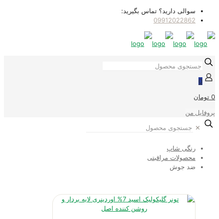
سوالی دارید؟ تماس بگیرید:
09912022862
0
0 تومان
پروفایل من
✕
رنگی شاپ
محصولات مراقبتی
ضد جوش