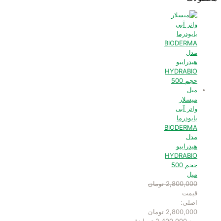
میسلار
واتر آبی
بایودرما
BIODERMA
مدل
هیدرابیو
HYDRABIO
حجم 500
میل
2,800,000
تومان
قیمت
اصلی:
2,800,000 تومان
بود.
2,400,000
تومان
قیمت