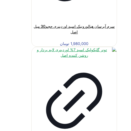
سرم آبرسان هیالورونیک اسید اوردینری حجم30 میل
اصل
1,980,000
تومان