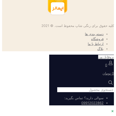
کلیه حقوق برای رنگی شاپ محفوظ است. © 2021
دسته بندی ها
فروشگاه
ارتباط با ما
بلاگ
پروفایل من
0
0 تومان
سوالی دارید؟ تماس بگیرید:
09912022862
✕