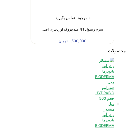
ناموجود، تماس بگیرید
سرم رتینول 1% ضدچروک اوردینری اصل
1,500,000
تومان
محصولات
میسلار
واتر آبی
بایودرما
BIODERMA