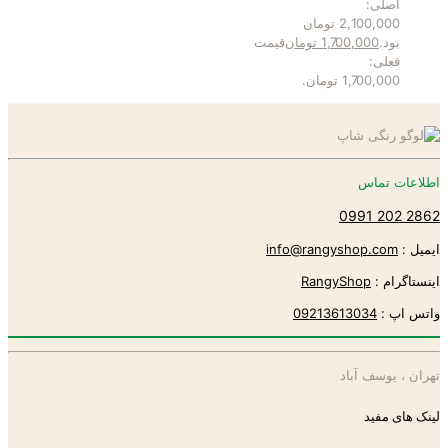
اصلی:
2,100,000 تومان
بود.
1,700,000
تومان
قیمت
فعلی:
1,700,000 تومان.
اطلاعات تماس
2862 202 0991
ایمیل :
info@rangyshop.com
اینستاگرام :
RangyShop
واتس اپ :
09213613034
تهران ، یوسف آباد
لینک های مفید