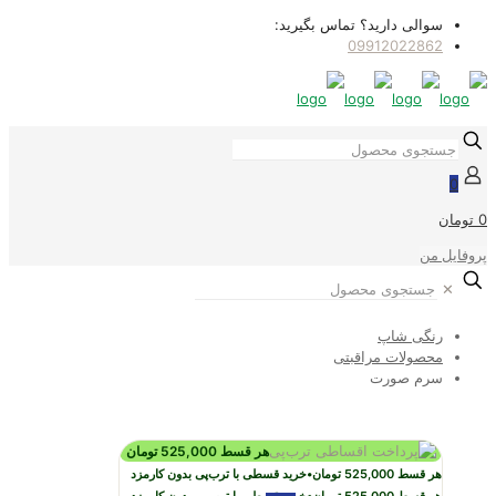
سوالی دارید؟ تماس بگیرید:
09912022862
0
0 تومان
پروفایل من
✕
رنگی شاپ
محصولات مراقبتی
سرم صورت
هر قسط
525,000
تومان
هر قسط
525,000
تومان
•
خرید قسطی با ترب‌پی بدون کارمزد