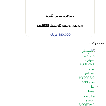
ناموجود، تماس بگیرید
برس حرارتی سوکانی مدل sk-1008
480,000
تومان
محصولات
میسلار
واتر آبی
بایودرما
BIODERMA