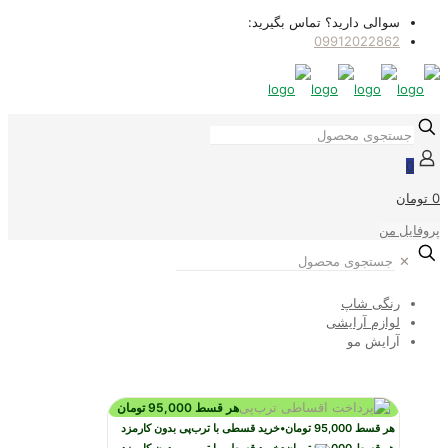
سوالی دارید؟ تماس بگیرید:
09912022862
0
0 تومان
پروفایل من
✕
رنگی شاپ
لوازم آرایشی
آرایش مو
هر قسط
95,000
تومان
هر قسط
95,000
تومان
•
خرید قسطی با ترب‌پی بدون کارمزد