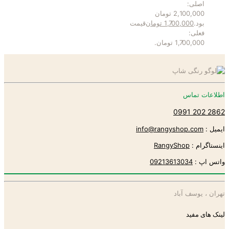
اصلی:
2,100,000 تومان
بود.
1,700,000
تومان
قیمت
فعلی:
1,700,000 تومان.
اطلاعات تماس
2862 202 0991
ایمیل :
info@rangyshop.com
اینستاگرام :
RangyShop
واتس اپ :
09213613034
تهران ، یوسف آباد
لینک های مفید