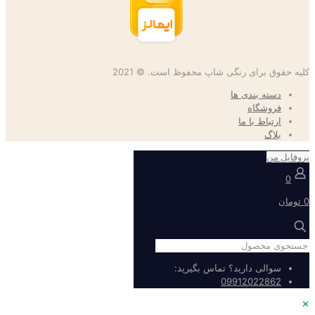
کلیه حقوق برای رنگی شاپ محفوظ است. © 2021
دسته بندی ها
فروشگاه
ارتباط با ما
بلاگ
پروفایل من
0
0 تومان
سوالی دارید؟ تماس بگیرید:
09912022862
✕