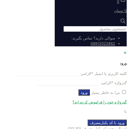
0
0 تومان
سوالی دارید؟ تماس بگیرید:
09912022862
✕
ورود
کلمه کاربری یا ایمیل
*
الزامی
گذرواژه
*
الزامی
مرا به خاطر بسپار
ورود
گذرواژه خود را فراموش کرده اید؟
یا
ورود با کد یکبارمصرف
ارسال مجدد کد یکبار مصرف
(00:
30
)