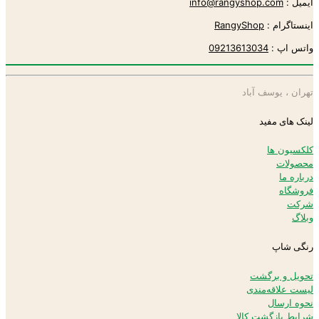
ایمیل :
info@rangyshop.com
اینستاگرام :
RangyShop
واتس اپ :
09213613034
تهران ، یوسف آباد
لینک های مفید
کلکسیون ها
محصولات
درباره ما
فروشگاه
شرکت
وبلاگ
رنگی شاپ
تحویل و برگشت
لیست علاقه‌مندی
نحوه ارسال
شرایط بازگشت کالا