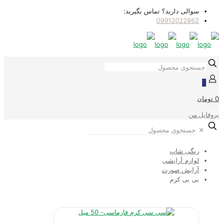
سوالی دارید؟ تماس بگیرید:
09912022862
0
0 تومان
پروفایل من
✕
رنگی شاپ
لوازم آرایشی
آرایش صورت
بی بی کرم