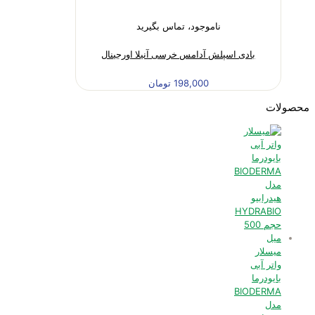
ناموجود، تماس بگیرید
بادی اسپلش آدامس خرسی آنیلا اورجینال
198,000
تومان
محصولات
میسلار
واتر آبی
بایودرما
BIODERMA
مدل