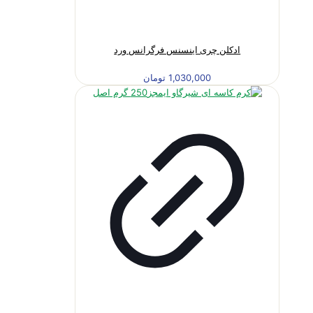
ادکلن چری اینسنس فرگرانس ورد
1,030,000
تومان