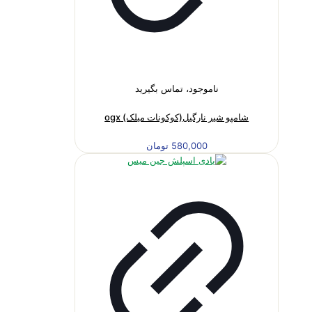
ناموجود، تماس بگیرید
شامپو شیر نارگیل(کوکونات میلک) ogx
580,000
تومان