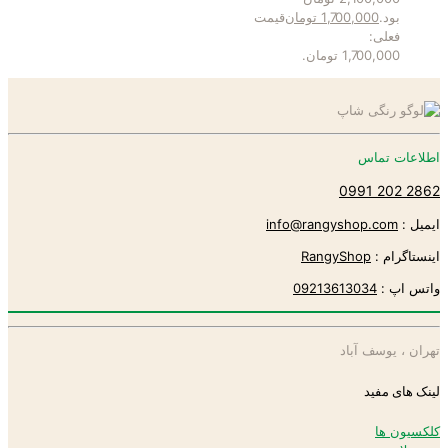
بود.
1,700,000
تومان
قیمت
فعلی:
1,700,000 تومان.
اطلاعات تماس
2862 202 0991
ایمیل :
info@rangyshop.com
اینستاگرام :
RangyShop
واتس اپ :
09213613034
تهران ، یوسف آباد
لینک های مفید
کلکسیون ها