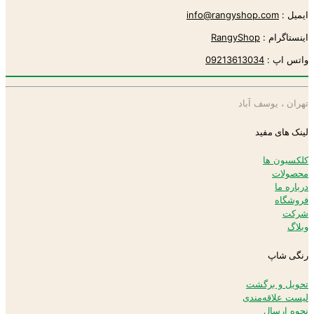
ایمیل :
info@rangyshop.com
اینستاگرام :
RangyShop
واتس اپ :
09213613034
تهران ، یوسف آباد
لینک های مفید
کلکسیون ها
محصولات
درباره ما
فروشگاه
شرکت
وبلاگ
رنگی شاپ
تحویل و برگشت
لیست علاقه‌مندی
نحوه ارسال