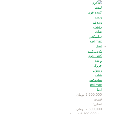
کرم لیفت
کننده قوی
و ضد
چروک
رتینول
شات
سلیمکس
celimax
اصل
2,600,000
تومان
قیمت
اصلی:
2,600,000 تومان
بود.
2,300,000
تومان
قیمت