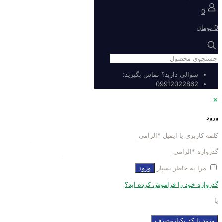
0
0 تومان
سوالی دارید؟ تماس بگیرید:
09912022862
✕
ورود
کلمه کاربری یا ایمیل
*
الزامی
گذرواژه
*
الزامی
مرا به خاطر بسپار
ورود
گذرواژه خود را فراموش کرده اید؟
یا
ورود با کد یکبارمصرف